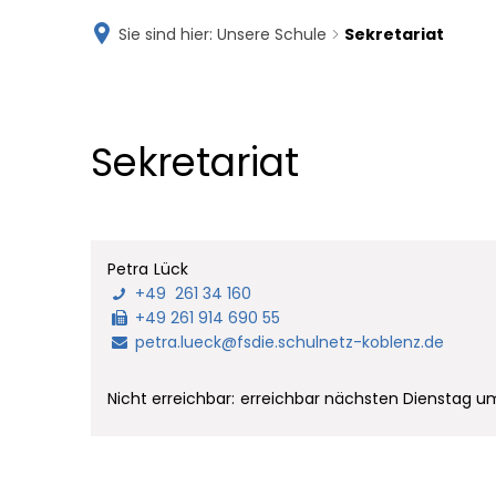
Sie sind hier:
Unsere Schule
Sekretariat
DIESTERWEG-SCHU
Schule mit dem Förderschwerpunkt
Sekretariat
Sekretariat
Petra
Lück
Petra Lück
+49 261 34 160
+49 261 914 690 55
petra.lueck@fsdie.schulnetz-koblenz.de
Klicken, um weitere Erreichbarkeiten auszublende
Nicht erreichbar:
erreichbar nächsten Dienstag um