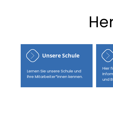
DIESTERWEG-SCHU
Diesterweg-
Her
Förderschule
Schule mit dem Förderschwerpunkt
Unsere Schule
Hier f
Lernen Sie unsere Schule und
Infor
Ihre Mitarbeiter*innen kennen.
und B