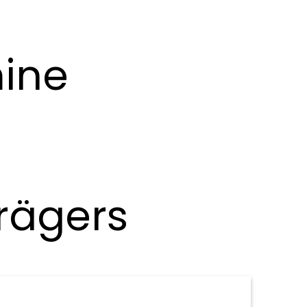
ine
rägers